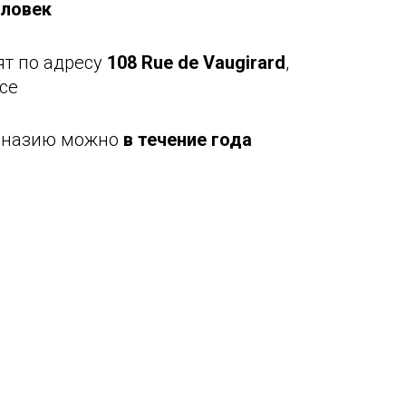
еловек
ят по адресу
108 Rue de Vaugirard
,
nce
имназию можно
в течение года