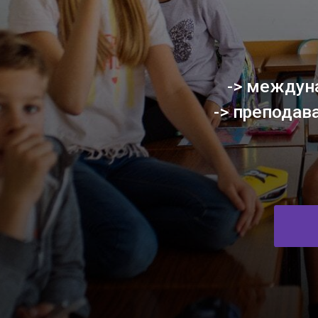
-> международ
-> преподавател
РЕГ