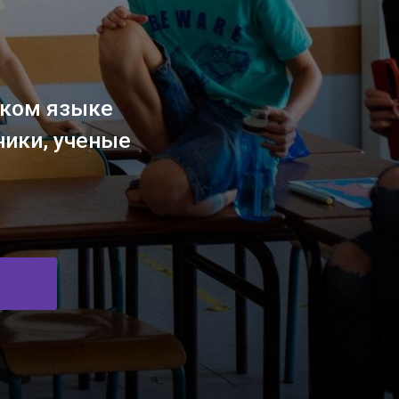
ке
еные