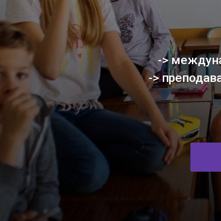
-> международ
-> преподавател
РЕГ