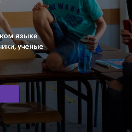
ке
еные