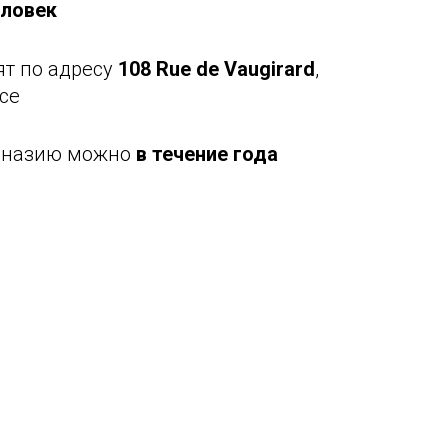
еловек
ят по адресу
108 Rue de Vaugirard
,
nce
имназию можно
в течение года