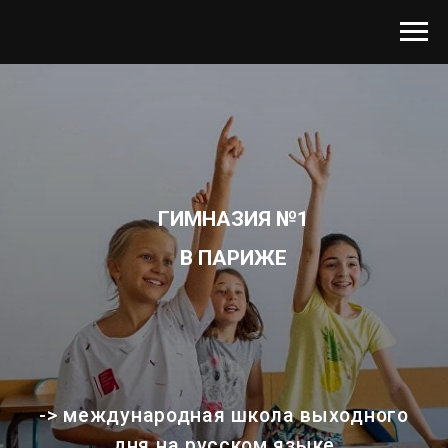
ГИМНАЗИЯ №1
В ПАРИЖЕ
-> международная школа выходного
дня на русском языке
-> преподаватели: лингвисты,
математики, художники, ученые
-> для детей от 2 до 17 лет
РЕГИСТРАЦИЯ НА БЕСПЛАТНЫЙ ПРОБНЫЙ ДЕНЬ