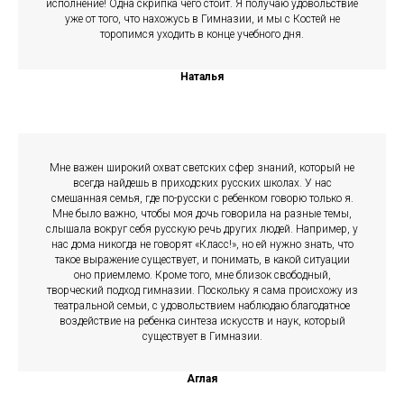
исполнение! Одна скрипка чего стоит. Я получаю удовольствие
уже от того, что нахожусь в Гимназии, и мы с Костей не
торопимся уходить в конце учебного дня.
Наталья
Мне важен широкий охват светских сфер знаний, который не
всегда найдешь в приходских русских школах. У нас
смешанная семья, где по-русски с ребенком говорю только я.
Мне было важно, чтобы моя дочь говорила на разные темы,
слышала вокруг себя русскую речь других людей. Например, у
нас дома никогда не говорят «Класс!», но ей нужно знать, что
такое выражение существует, и понимать, в какой ситуации
оно приемлемо. Кроме того, мне близок свободный,
творческий подход гимназии. Поскольку я сама происхожу из
театральной семьи, с удовольствием наблюдаю благодатное
воздействие на ребенка синтеза искусств и наук, который
существует в Гимназии.
Аглая