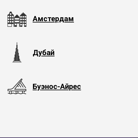
Амстердам
Дубай
Буэнос-Айрес