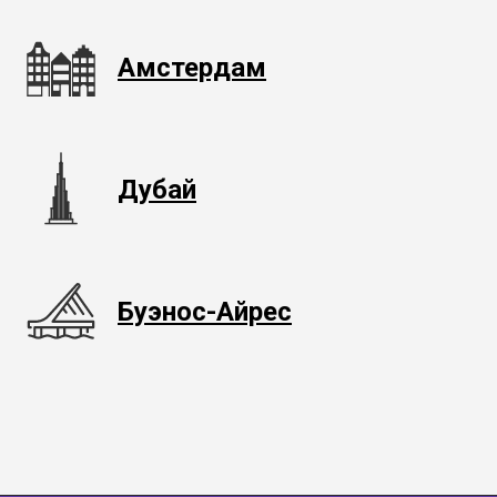
Амстердам
Дубай
Буэнос-Айрес