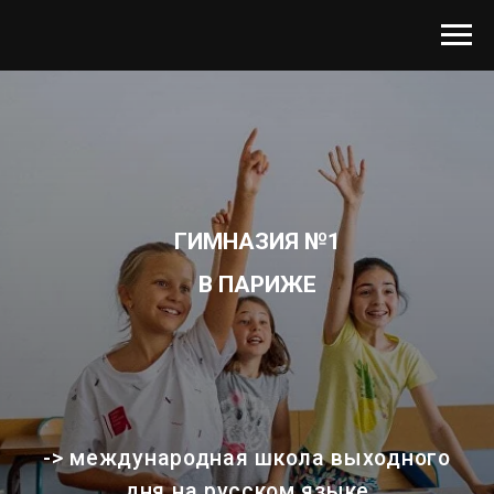
ГИМНАЗИЯ №1
В ПАРИЖЕ
-> международная школа выходного
дня на русском языке
-> преподаватели: лингвисты,
математики, художники, ученые
-> для детей от 2 до 17 лет
РЕГИСТРАЦИЯ НА БЕСПЛАТНЫЙ ПРОБНЫЙ ДЕНЬ