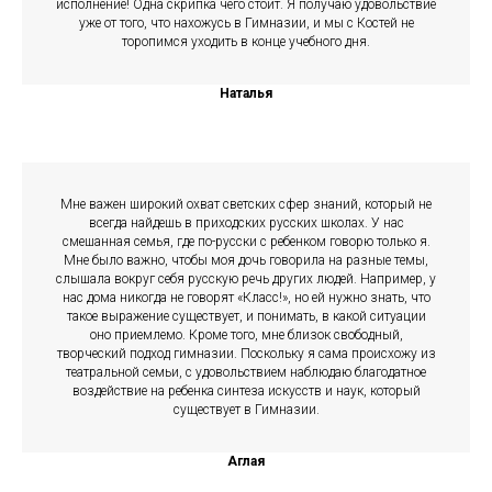
исполнение! Одна скрипка чего стоит. Я получаю удовольствие
уже от того, что нахожусь в Гимназии, и мы с Костей не
торопимся уходить в конце учебного дня.
Наталья
Мне важен широкий охват светских сфер знаний, который не
всегда найдешь в приходских русских школах. У нас
смешанная семья, где по-русски с ребенком говорю только я.
Мне было важно, чтобы моя дочь говорила на разные темы,
слышала вокруг себя русскую речь других людей. Например, у
нас дома никогда не говорят «Класс!», но ей нужно знать, что
такое выражение существует, и понимать, в какой ситуации
оно приемлемо. Кроме того, мне близок свободный,
творческий подход гимназии. Поскольку я сама происхожу из
театральной семьи, с удовольствием наблюдаю благодатное
воздействие на ребенка синтеза искусств и наук, который
существует в Гимназии.
Аглая