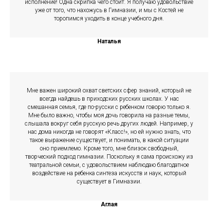
исполнение! Одна скрипка чего стоит. Я получаю удовольствие
уже от того, что нахожусь в Гимназии, и мы с Костей не
торопимся уходить в конце учебного дня.
Наталья
Мне важен широкий охват светских сфер знаний, который не
всегда найдешь в приходских русских школах. У нас
смешанная семья, где по-русски с ребенком говорю только я.
Мне было важно, чтобы моя дочь говорила на разные темы,
слышала вокруг себя русскую речь других людей. Например, у
нас дома никогда не говорят «Класс!», но ей нужно знать, что
такое выражение существует, и понимать, в какой ситуации
оно приемлемо. Кроме того, мне близок свободный,
творческий подход гимназии. Поскольку я сама происхожу из
театральной семьи, с удовольствием наблюдаю благодатное
воздействие на ребенка синтеза искусств и наук, который
существует в Гимназии.
Аглая