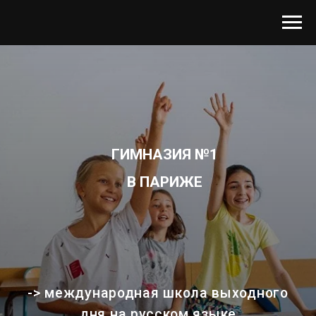
ГИМНАЗИЯ №1
В ПАРИЖЕ
-> международная школа выходного
дня на русском языке
-> преподаватели: лингвисты,
математики, художники, ученые
-> для детей от 2 до 17 лет
РЕГИСТРАЦИЯ НА БЕСПЛАТНЫЙ ПРОБНЫЙ ДЕНЬ