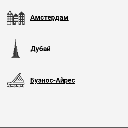
Амстердам
Дубай
Буэнос-Айрес